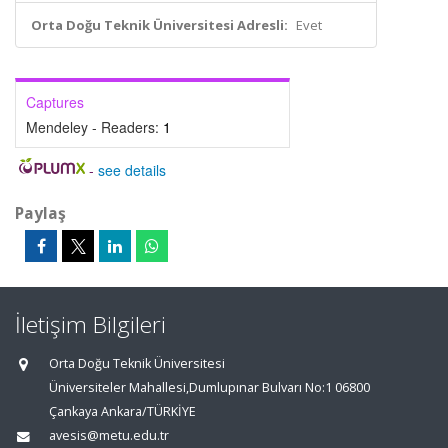
Orta Doğu Teknik Üniversitesi Adresli:
Evet
Captures
Mendeley - Readers:
1
-
see details
Paylaş
İletişim Bilgileri
Orta Doğu Teknik Üniversitesi
Üniversiteler Mahallesi,Dumlupınar Bulvarı No:1 06800
Çankaya Ankara/TÜRKİYE
avesis@metu.edu.tr