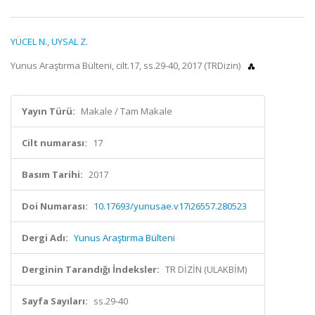
YÜCEL N.
,
UYSAL Z.
Yunus Araştırma Bülteni, cilt.17, ss.29-40, 2017 (TRDizin)
Yayın Türü:
Makale / Tam Makale
Cilt numarası:
17
Basım Tarihi:
2017
Doi Numarası:
10.17693/yunusae.v17i26557.280523
Dergi Adı:
Yunus Araştırma Bülteni
Derginin Tarandığı İndeksler:
TR DİZİN (ULAKBİM)
Sayfa Sayıları:
ss.29-40