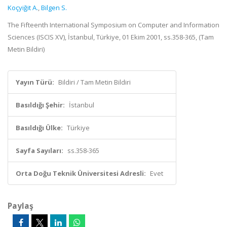
Koçyiğit A.
,
Bilgen S.
The Fifteenth International Symposium on Computer and Information
Sciences (ISCIS XV), İstanbul, Türkiye, 01 Ekim 2001, ss.358-365, (Tam
Metin Bildiri)
Yayın Türü:
Bildiri / Tam Metin Bildiri
Basıldığı Şehir:
İstanbul
Basıldığı Ülke:
Türkiye
Sayfa Sayıları:
ss.358-365
Orta Doğu Teknik Üniversitesi Adresli:
Evet
Paylaş