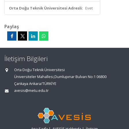
Orta Doğu Teknik Üniversitesi Adresli:
Evet
Paylaş
İletişim Bilgileri
Orta Doğu Teknik Üniversitesi
Üniversiteler Mahallesi,Dumlupınar Bulvarı No:1 06800
Çankaya Ankara/TÜRKİYE
avesis@metu.edu.tr
Ana Sayfa
|
AVESİS Hakkında
|
İletişim