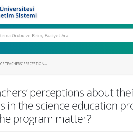
Üniversitesi
etim Sistemi
CE TEACHERS’ PERCEPTION...
achers’ perceptions about the
es in the science education p
 the program matter?