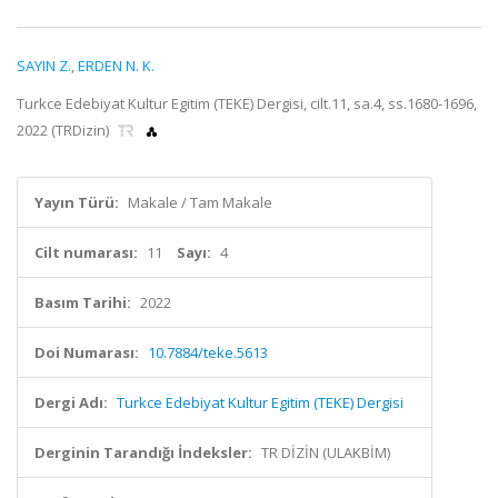
SAYIN Z.
,
ERDEN N. K.
Turkce Edebiyat Kultur Egitim (TEKE) Dergisi, cilt.11, sa.4, ss.1680-1696,
2022 (TRDizin)
Yayın Türü:
Makale / Tam Makale
Cilt numarası:
11
Sayı:
4
Basım Tarihi:
2022
Doi Numarası:
10.7884/teke.5613
Dergi Adı:
Turkce Edebiyat Kultur Egitim (TEKE) Dergisi
Derginin Tarandığı İndeksler:
TR DİZİN (ULAKBİM)