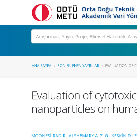
Orta Doğu Teknik 
Akademik Veri Yön
Ara
ANA SAYFA
SON EKLENEN YAYINLAR
EVALUATION OF CY
Evaluation of cytotoxic
nanoparticles on huma
MOONESİ RAD R.
,
ALSHEMARY A. Z. G.
,
KESKİN D.
,
E