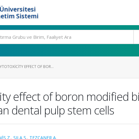
Üniversitesi
etim Sistemi
TOTOXICITY EFFECT OF BOR...
ity effect of boron modified b
n dental pulp stem cells
VİS Z.
,
SILA Ş.
,
TEZCANER A.