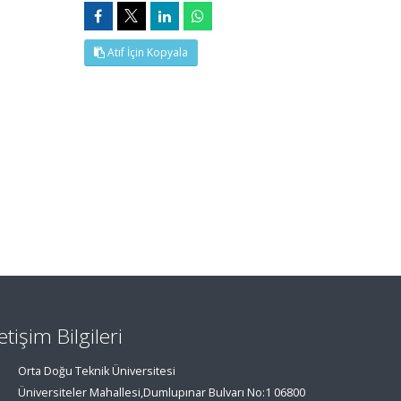
Atıf İçin Kopyala
letişim Bilgileri
Orta Doğu Teknik Üniversitesi
Üniversiteler Mahallesi,Dumlupınar Bulvarı No:1 06800