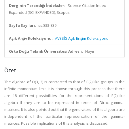
Derginin Tarandığı İndeksler:
Science Citation Index
Expanded (SCI-EXPANDED), Scopus
Sayfa Sayıları:
ss.833-839
Açık Arşiv Koleksiyonu:
AVESİS Açık Erişim Koleksiyonu
Orta Doğu Teknik Üniversitesi Adresli:
Hayır
Özet
The algebra of O(3, 3) is contracted to that of E(2)-like groups in the
infinite-momentum limit. It is shown through this process that there
are 18 different possibilities for the representations of E(2)-like
algebra if they are to be expressed in terms of Dirac gamma-
matrices. It is also pointed out that the generators of this algebra are
independent of the particular representation of the gamma-
matrices. Possible implications of this analysis is discussed.