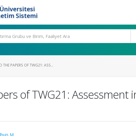
Üniversitesi
etim Sistemi
 THE PAPERS OF TWG21: ASS...
apers of TWG21: Assessment 
dhuis M.