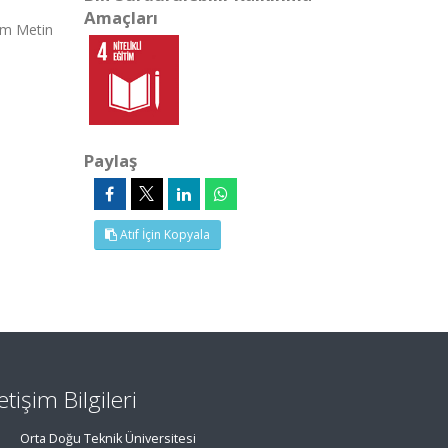
Amaçları
am Metin
Paylaş
Atıf İçin Kopyala
letişim Bilgileri
Orta Doğu Teknik Üniversitesi