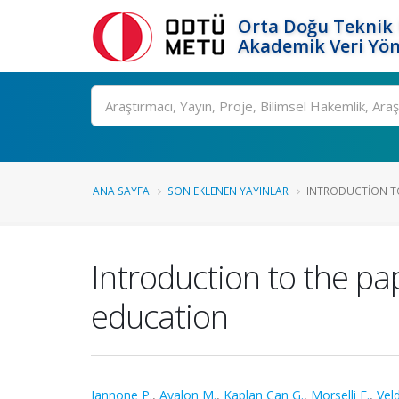
Orta Doğu Teknik 
Akademik Veri Yön
Ara
ANA SAYFA
SON EKLENEN YAYINLAR
INTRODUCTION TO
Introduction to the p
education
Iannone P.
,
Ayalon M.
,
Kaplan Can G.
,
Morselli F.
,
Vel