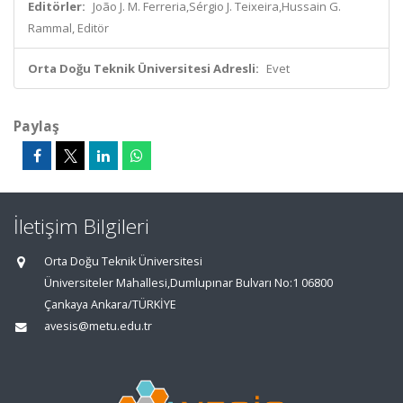
Editörler:
João J. M. Ferreria,Sérgio J. Teixeira,Hussain G.
Rammal, Editör
Orta Doğu Teknik Üniversitesi Adresli:
Evet
Paylaş
İletişim Bilgileri
Orta Doğu Teknik Üniversitesi
Üniversiteler Mahallesi,Dumlupınar Bulvarı No:1 06800
Çankaya Ankara/TÜRKİYE
avesis@metu.edu.tr