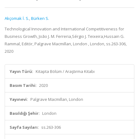
Akçomak İ. S.
,
Bürken S.
Technological Innovation and International Competitiveness for
Business Growth, João J. M. Ferreria,Sérgio J. Teixeira,Hussain G.
Rammal, Editör, Palgrave Macmillan, London , London, ss.263-306,
2020
Yayın Türü:
Kitapta Bölüm / Araştırma Kitabı
Basım Tarihi:
2020
Yayınevi:
Palgrave Macmillan, London
Basıldığı Şehir:
London
Sayfa Sayıları:
ss.263-306