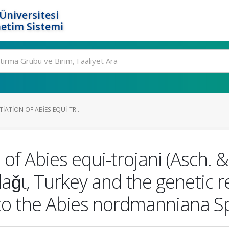
Üniversitesi
etim Sistemi
IATION OF ABIES EQUI-TR...
 of Abies equi-trojani (Asch. &
aǧι, Turkey and the genetic r
g to the Abies nordmanniana 