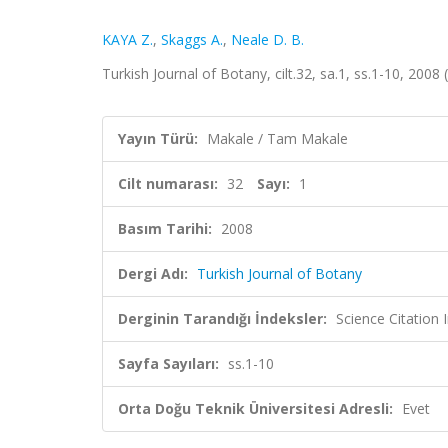
KAYA Z.
,
Skaggs A.
,
Neale D. B.
Turkish Journal of Botany, cilt.32, sa.1, ss.1-10, 200
Yayın Türü:
Makale / Tam Makale
Cilt numarası:
32
Sayı:
1
Basım Tarihi:
2008
Dergi Adı:
Turkish Journal of Botany
Derginin Tarandığı İndeksler:
Science Citatio
Sayfa Sayıları:
ss.1-10
Orta Doğu Teknik Üniversitesi Adresli:
Evet