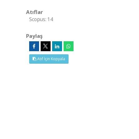
Atıflar
Scopus: 14
Paylaş
Atıf İçin Kopyala