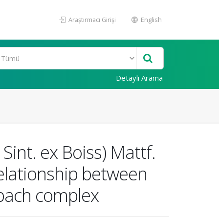
Araştırmacı Girişi
English
Detaylı Arama
 Sint. ex Boiss) Mattf.
elationship between
Spach complex