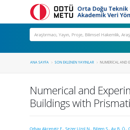
Orta Doğu Teknik 
Akademik Veri Yön
Ara
ANA SAYFA
SON EKLENEN YAYINLAR
NUMERICAL AND E
Numerical and Experim
Buildings with Prisma
Orbay Akcengiz E.
,
Sezer Uzol N.
,
Bilgen S.
,
Ay B. Ö.
,