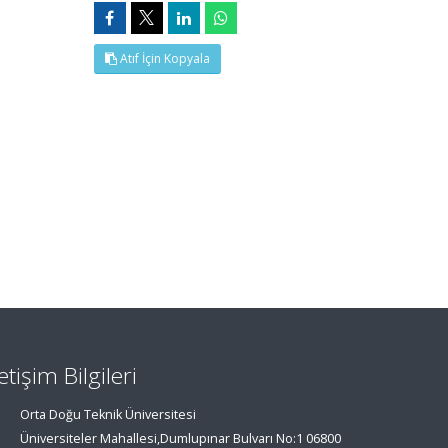
Atıf İçin Kopyala
letişim Bilgileri
Orta Doğu Teknik Üniversitesi
Üniversiteler Mahallesi,Dumlupınar Bulvarı No:1 06800