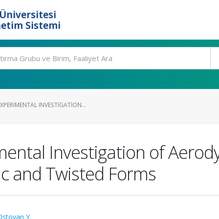
Üniversitesi
etim Sistemi
XPERIMENTAL INVESTIGATION...
ental Investigation of Aerody
tic and Twisted Forms
Ostovan Y.