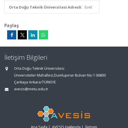
Orta Doğu Teknik Üniversitesi Adresli:
Evet
Paylaş
İletişim Bilgileri
Orta Doğu Teknik Üniversitesi
Üniversiteler Mahallesi,Dumlupınar Bulvarı No:1 06800
Çankaya Ankara/TÜRKİYE
avesis@metu.edu.tr
Ana Sayfa
|
AVESİS Hakkında
|
İletişim