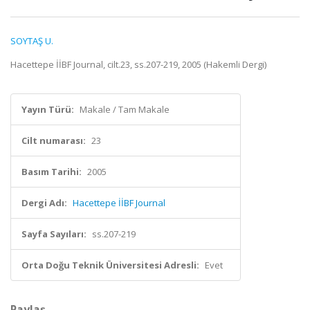
SOYTAŞ U.
Hacettepe İİBF Journal, cilt.23, ss.207-219, 2005 (Hakemli Dergi)
Yayın Türü:
Makale / Tam Makale
Cilt numarası:
23
Basım Tarihi:
2005
Dergi Adı:
Hacettepe İİBF Journal
Sayfa Sayıları:
ss.207-219
Orta Doğu Teknik Üniversitesi Adresli:
Evet
Paylaş