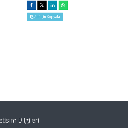
Atıf İçin Kopyala
letişim Bilgileri