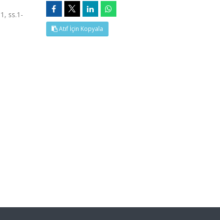
1, ss.1-
Atıf İçin Kopyala