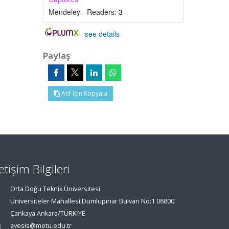
Mendeley - Readers:
3
-
see details
Paylaş
Atıf İçin Kopyala
letişim Bilgileri
Orta Doğu Teknik Üniversitesi
Üniversiteler Mahallesi,Dumlupınar Bulvarı No:1 06800
Çankaya Ankara/TÜRKİYE
avesis@metu.edu.tr