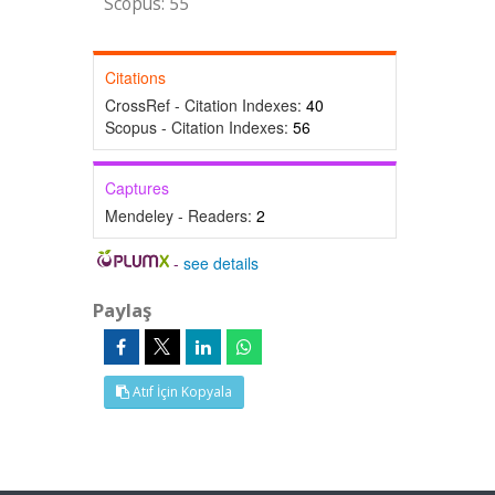
Scopus: 55
Citations
CrossRef - Citation Indexes:
40
Scopus - Citation Indexes:
56
Captures
Mendeley - Readers:
2
-
see details
Paylaş
Atıf İçin Kopyala