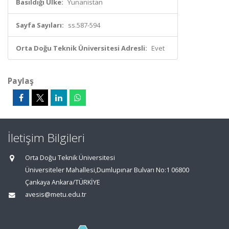
Basıldığı Ülke:
Yunanistan
Sayfa Sayıları:
ss.587-594
Orta Doğu Teknik Üniversitesi Adresli:
Evet
Paylaş
İletişim Bilgileri
Orta Doğu Teknik Üniversitesi
Üniversiteler Mahallesi,Dumlupınar Bulvarı No:1 06800
Çankaya Ankara/TÜRKİYE
avesis@metu.edu.tr