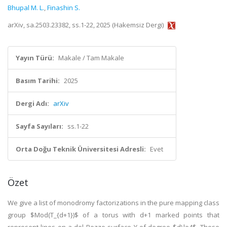
Bhupal M. L.
,
Finashin S.
arXiv, sa.2503.23382, ss.1-22, 2025 (Hakemsiz Dergi)
Yayın Türü:
Makale / Tam Makale
Basım Tarihi:
2025
Dergi Adı:
arXiv
Sayfa Sayıları:
ss.1-22
Orta Doğu Teknik Üniversitesi Adresli:
Evet
Özet
We give a list of monodromy factorizations in the pure mapping class
group $Mod(T_{d+1})$ of a torus with d+1 marked points that