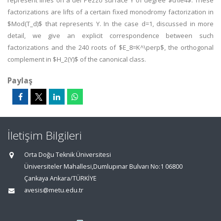
represent lines on a del Pezzo surface Y of degree $d\le4$. These
factorizations are lifts of a certain fixed monodromy factorization in
$Mod(T_d)$ that represents Y. In the case d=1, discussed in more
detail, we give an explicit correspondence between such
factorizations and the 240 roots of $E_8=K^\perp$, the orthogonal
complement in $H_2(Y)$ of the canonical class.
Paylaş
İletişim Bilgileri
Orta Doğu Teknik Üniversitesi
Üniversiteler Mahallesi,Dumlupınar Bulvarı No:1 06800
Çankaya Ankara/TÜRKİYE
avesis@metu.edu.tr