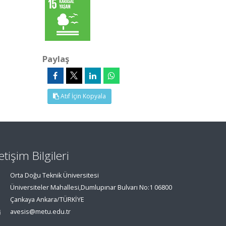
Paylaş
Atıf İçin Kopyala
letişim Bilgileri
Orta Doğu Teknik Üniversitesi
Üniversiteler Mahallesi,Dumlupınar Bulvarı No:1 06800
Çankaya Ankara/TÜRKİYE
avesis@metu.edu.tr