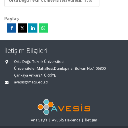
Orta Doğu Teknik Üniversitesi Adresli:
Evet
Paylaş
İletişim Bilgileri
Orta Doğu Teknik Üniversitesi
Üniversiteler Mahallesi,Dumlupınar Bulvarı No:1 06800
Çankaya Ankara/TÜRKİYE
avesis@metu.edu.tr
Ana Sayfa
|
AVESİS Hakkında
|
İletişim