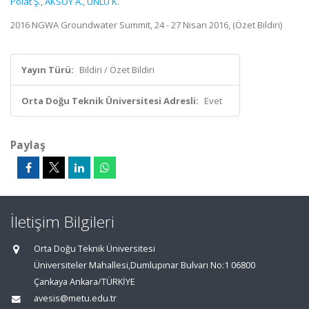
Polat Ş.
,
AKSOY A.
,
ÜNLÜ K.
2016 NGWA Groundwater Summit, 24 - 27 Nisan 2016, (Özet Bildiri)
Yayın Türü:
Bildiri / Özet Bildiri
Orta Doğu Teknik Üniversitesi Adresli:
Evet
Paylaş
İletişim Bilgileri
Orta Doğu Teknik Üniversitesi
Üniversiteler Mahallesi,Dumlupınar Bulvarı No:1 06800
Çankaya Ankara/TÜRKİYE
avesis@metu.edu.tr