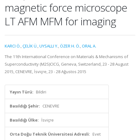
magnetic force microscope
LT AFM MFM for imaging
KARCI Ö.
,
ÇELİK Ü.
,
UYSALLI Y.
,
ÖZER H. Ö.
,
ORAL A.
The 11th International Conference on Materials & Mechanisms of
Superconductivity (M2S)CICG, Geneva, Switzerland, 23 - 28 August
2015, CENEVRE, İsviçre, 23 - 28 Ağustos 2015
Yayın Türü:
Bildiri
Basıldığı Şehir:
CENEVRE
Basıldığı Ülke:
İsviçre
Orta Doğu Teknik Üniversitesi Adresli:
Evet