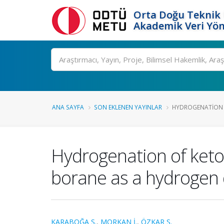
Orta Doğu Teknik 
Akademik Veri Yön
Ara
ANA SAYFA
SON EKLENEN YAYINLAR
HYDROGENATION O
Hydrogenation of ket
borane as a hydrogen
KARABOĞA S.
,
MORKAN İ.
,
ÖZKAR S.