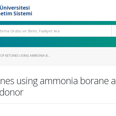
Üniversitesi
etim Sistemi
F KETONES USING AMMONIA B...
ones using ammonia borane 
 donor