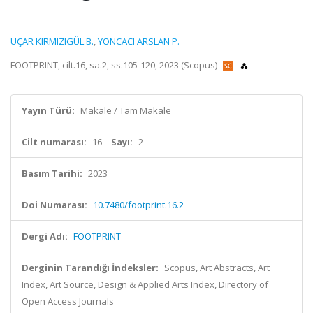
UÇAR KIRMIZIGÜL B.
,
YONCACI ARSLAN P.
FOOTPRINT, cilt.16, sa.2, ss.105-120, 2023 (Scopus)
Yayın Türü:
Makale / Tam Makale
Cilt numarası:
16
Sayı:
2
Basım Tarihi:
2023
Doi Numarası:
10.7480/footprint.16.2
Dergi Adı:
FOOTPRINT
Derginin Tarandığı İndeksler:
Scopus, Art Abstracts, Art
Index, Art Source, Design & Applied Arts Index, Directory of
Open Access Journals