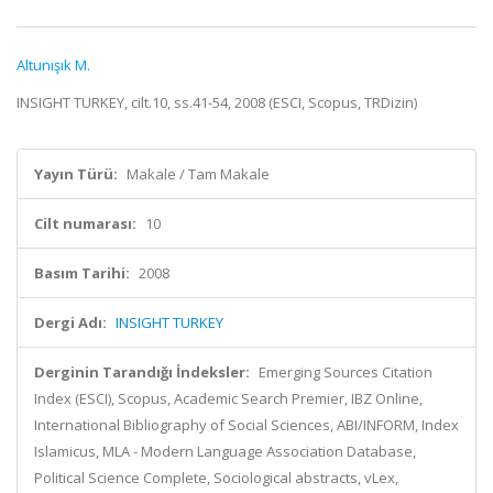
Altunışık M.
INSIGHT TURKEY, cilt.10, ss.41-54, 2008 (ESCI, Scopus, TRDizin)
Yayın Türü:
Makale / Tam Makale
Cilt numarası:
10
Basım Tarihi:
2008
Dergi Adı:
INSIGHT TURKEY
Derginin Tarandığı İndeksler:
Emerging Sources Citation
Index (ESCI), Scopus, Academic Search Premier, IBZ Online,
International Bibliography of Social Sciences, ABI/INFORM, Index
Islamicus, MLA - Modern Language Association Database,
Political Science Complete, Sociological abstracts, vLex,