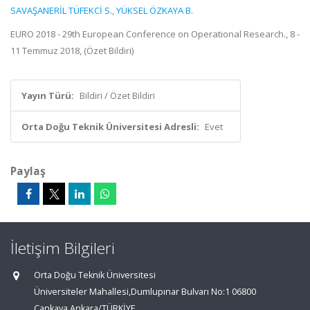
SAVAŞANERİL TÜFEKCİ S.
,
YÜKSEL ÖZKAYA B.
EURO 2018 - 29th European Conference on Operational Research., 8 -
11 Temmuz 2018, (Özet Bildiri)
Yayın Türü:
Bildiri / Özet Bildiri
Orta Doğu Teknik Üniversitesi Adresli:
Evet
Paylaş
İletişim Bilgileri
Orta Doğu Teknik Üniversitesi
Üniversiteler Mahallesi,Dumlupınar Bulvarı No:1 06800
Çankaya Ankara/TÜRKİYE