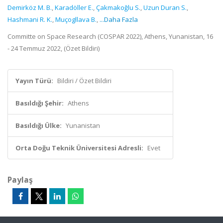
Demirköz M. B.
,
Karadöller E.
,
Çakmakoğlu S.
,
Uzun Duran S.
,
Hashmani R. K.
,
Muçogllava B.
,
...Daha Fazla
Committe on Space Research (COSPAR 2022), Athens, Yunanistan, 16
- 24 Temmuz 2022, (Özet Bildiri)
Yayın Türü:
Bildiri / Özet Bildiri
Basıldığı Şehir:
Athens
Basıldığı Ülke:
Yunanistan
Orta Doğu Teknik Üniversitesi Adresli:
Evet
Paylaş