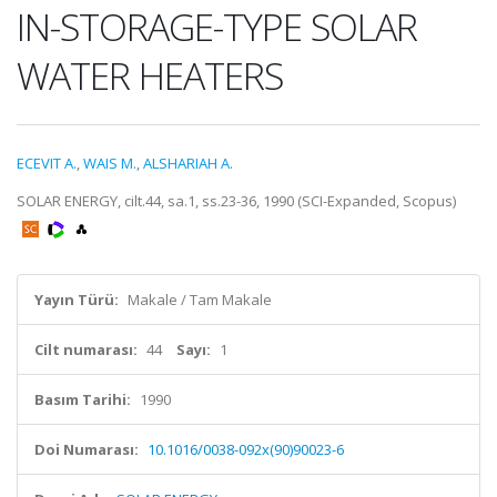
IN-STORAGE-TYPE SOLAR
WATER HEATERS
ECEVIT A.
,
WAIS M.
,
ALSHARIAH A.
SOLAR ENERGY, cilt.44, sa.1, ss.23-36, 1990 (SCI-Expanded, Scopus)
Yayın Türü:
Makale / Tam Makale
Cilt numarası:
44
Sayı:
1
Basım Tarihi:
1990
Doi Numarası:
10.1016/0038-092x(90)90023-6