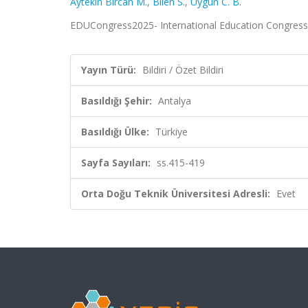
Aytekin Bircan M.
,
Bilen S.
,
Uygun C. B.
EDUCongress2025- International Education Congress, A
Yayın Türü:
Bildiri / Özet Bildiri
Basıldığı Şehir:
Antalya
Basıldığı Ülke:
Türkiye
Sayfa Sayıları:
ss.415-419
Orta Doğu Teknik Üniversitesi Adresli:
Evet