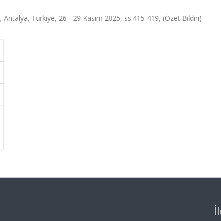
ntalya, Türkiye, 26 - 29 Kasım 2025, ss.415-419, (Özet Bildiri)
İ