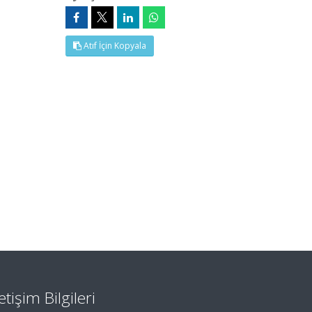
Atıf İçin Kopyala
letişim Bilgileri