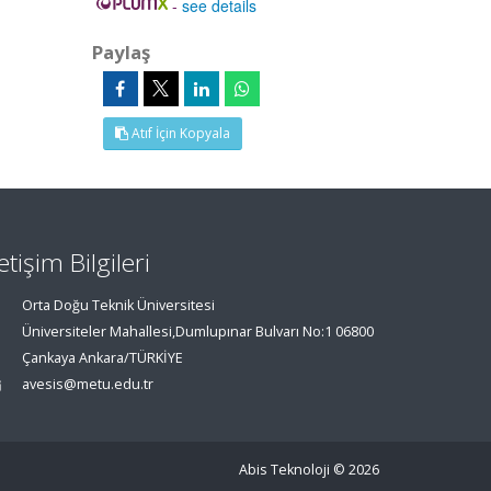
-
see details
Paylaş
Atıf İçin Kopyala
letişim Bilgileri
Orta Doğu Teknik Üniversitesi
Üniversiteler Mahallesi,Dumlupınar Bulvarı No:1 06800
Çankaya Ankara/TÜRKİYE
avesis@metu.edu.tr
Abis Teknoloji
© 2026