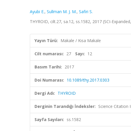
Ayubi E.
,
Sullman M. J. M.
,
Safiri S.
THYROID, cilt.27, sa.12, ss.1582, 2017 (SCI-Expande
Yayın Türü:
Makale / Kısa Makale
Cilt numarası:
27
Sayı:
12
Basım Tarihi:
2017
Doi Numarası:
10.1089/thy.2017.0303
Dergi Adı:
THYROID
Derginin Tarandığı İndeksler:
Science Citation
Sayfa Sayıları:
ss.1582