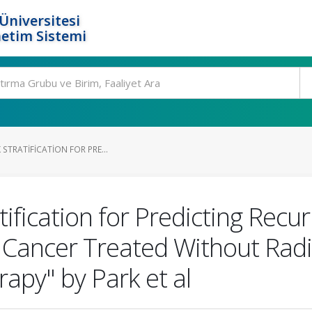
Üniversitesi
etim Sistemi
 STRATIFICATION FOR PRE...
ification for Predicting Recu
d Cancer Treated Without Radi
apy" by Park et al