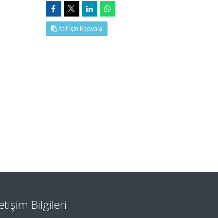
Atıf İçin Kopyala
letişim Bilgileri