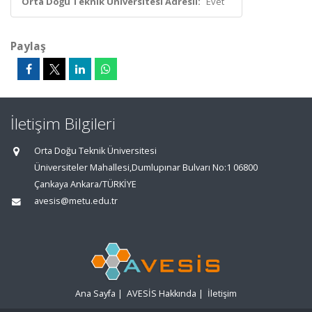
Orta Doğu Teknik Üniversitesi Adresli:
Evet
Paylaş
İletişim Bilgileri
Orta Doğu Teknik Üniversitesi
Üniversiteler Mahallesi,Dumlupınar Bulvarı No:1 06800
Çankaya Ankara/TÜRKİYE
avesis@metu.edu.tr
Ana Sayfa
|
AVESİS Hakkında
|
İletişim