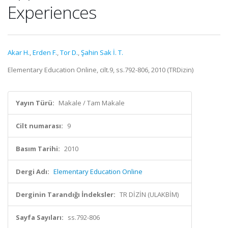
Experiences
Akar H.
,
Erden F.
,
Tor D.
,
Şahin Sak İ. T.
Elementary Education Online, cilt.9, ss.792-806, 2010 (TRDizin)
Yayın Türü:
Makale / Tam Makale
Cilt numarası:
9
Basım Tarihi:
2010
Dergi Adı:
Elementary Education Online
Derginin Tarandığı İndeksler:
TR DİZİN (ULAKBİM)
Sayfa Sayıları:
ss.792-806