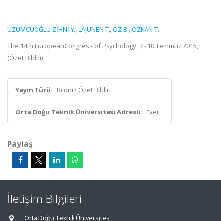
ÜZÜMCÜOĞLU ZİHNİ Y.
,
LAJUNEN T.
,
ÖZ B.
,
ÖZKAN T.
The 14th EuropeanCongress of Psychology, 7 - 10 Temmuz 2015,
(Özet Bildiri)
Yayın Türü:
Bildiri / Özet Bildiri
Orta Doğu Teknik Üniversitesi Adresli:
Evet
Paylaş
İletişim Bilgileri
Orta Doğu Teknik Üniversitesi