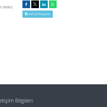
 Bildiri)
Atıf İçin Kopyala
letişim Bilgileri