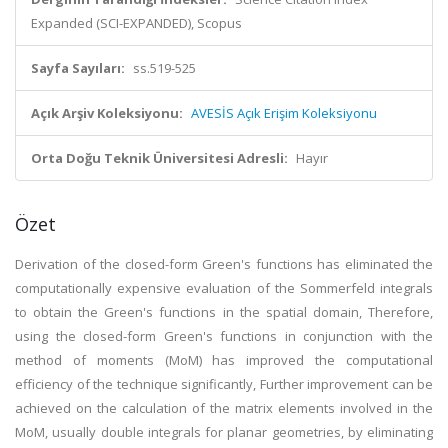
Expanded (SCI-EXPANDED), Scopus
Sayfa Sayıları:
ss.519-525
Açık Arşiv Koleksiyonu:
AVESİS Açık Erişim Koleksiyonu
Orta Doğu Teknik Üniversitesi Adresli:
Hayır
Özet
Derivation of the closed-form Green's functions has eliminated the
computationally expensive evaluation of the Sommerfeld integrals
to obtain the Green's functions in the spatial domain, Therefore,
using the closed-form Green's functions in conjunction with the
method of moments (MoM) has improved the computational
efficiency of the technique significantly, Further improvement can be
achieved on the calculation of the matrix elements involved in the
MoM, usually double integrals for planar geometries, by eliminating