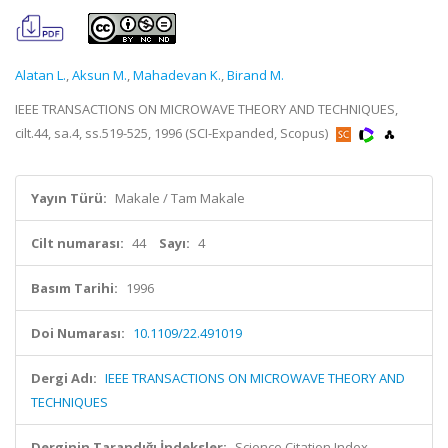
Alatan L.
,
Aksun M.
,
Mahadevan K.
,
Birand M.
IEEE TRANSACTIONS ON MICROWAVE THEORY AND TECHNIQUES,
cilt.44, sa.4, ss.519-525, 1996 (SCI-Expanded, Scopus)
Yayın Türü:
Makale / Tam Makale
Cilt numarası:
44
Sayı:
4
Basım Tarihi:
1996
Doi Numarası:
10.1109/22.491019
Dergi Adı:
IEEE TRANSACTIONS ON MICROWAVE THEORY AND
TECHNIQUES
Derginin Tarandığı İndeksler:
Science Citation Index