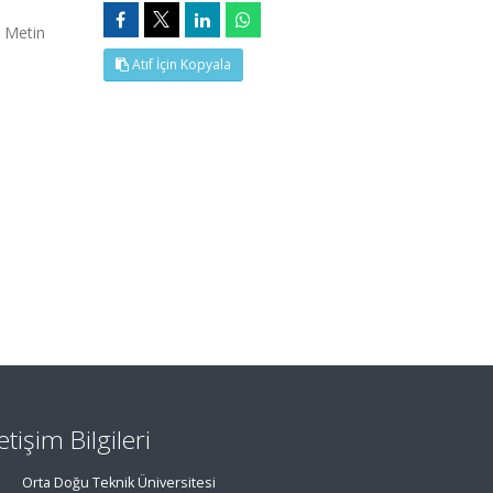
m Metin
Atıf İçin Kopyala
letişim Bilgileri
Orta Doğu Teknik Üniversitesi