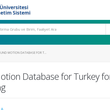
Üniversitesi
etim Sistemi
UND MOTION DATABASE FOR T...
tion Database for Turkey for 
ng
A.