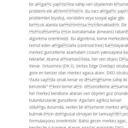
bir agac yapsna sahip veri objelerinin kume
problemi ele alnmstr. Bu tarz agac yap
problemleri biyoloji, norobilim veya sosyal aglar gibi
bircok alanda karsmza ckmaktadr. Ele 
cozumu icin kortalamalar (kmeans) tabanl
algoritma onerilmistir. Bu algoritma, kume merkezleri
temsil eden agaclarla (centroid tree) baslayara
merkez guncelleme asamalarn cozum yaknsayana k
tekrarlar. Atama asamasnda, her veri objes
Kenar  Ortusmesi (DK O, Vertex Edge Overlap) olcut
gore en benzer olan merkez agaca atanr. DKO olcutu
\fazla sayda ortak kenar ve dugume sahip ik
benzerdir" krini temel alr. Guncelleme asam
her merkez kendisine atanan veri objeleri goz onunde
bulundurularak guncellenir. Agaclarn agrlksz kenarl
oldugu durumda, verilen bir kumenin merkez 
bulmak icin dogrusal olmayan bir tamsayl p
formulasyonu onerilmistir. Bahsi gecen merkez agac,
kendisi ile o kumeye atanan agaclar arasndaki DKO