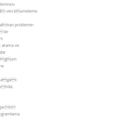
lenmesi
l veri kumeleme
alnan problemin
 bir
ni
k atama ve
adar
i Dugum
une
i agac
asnda,
agacn
rogramlama