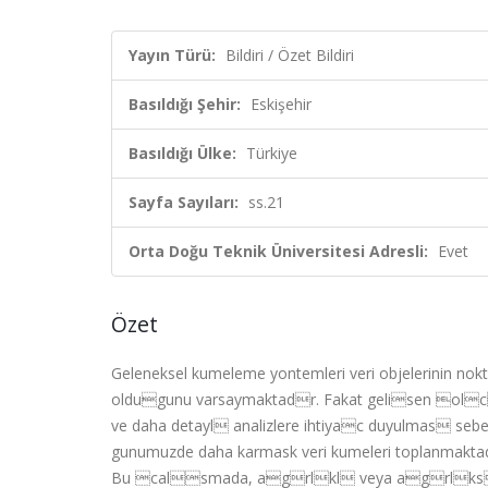
Yayın Türü:
Bildiri / Özet Bildiri
Basıldığı Şehir:
Eskişehir
Basıldığı Ülke:
Türkiye
Sayfa Sayıları:
ss.21
Orta Doğu Teknik Üniversitesi Adresli:
Evet
Özet
Geleneksel kumeleme yontemleri veri objelerinin nokt
oldugunu varsaymaktadr. Fakat gelisen olc
ve daha detayl analizlere ihtiyac duyulmas sebe
gunumuzde daha karmask veri kumeleri toplanmaktad
Bu calsmada, agrlkl veya agrlks