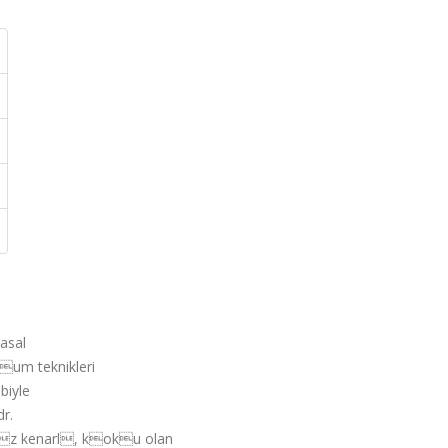
asal
um teknikleri
biyle
r.
z kenarl, koku olan