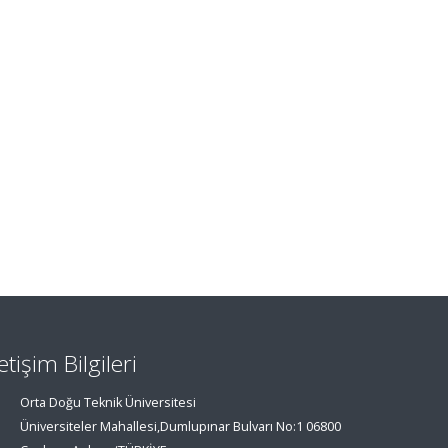
letişim Bilgileri
Orta Doğu Teknik Üniversitesi
Üniversiteler Mahallesi,Dumlupınar Bulvarı No:1 06800