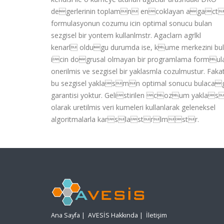
degerlerinin toplamn encoklayan agact
formulasyonun cozumu icin optimal sonucu bulan
sezgisel bir yontem kullanlmstr. Agaclarn agrlkl
kenarl oldugu durumda ise, kume merkezini bu
icin dogrusal olmayan bir programlama formul
onerilmis ve sezgisel bir yaklasmla cozulmustur. Faka
bu sezgisel yaklasmn optimal sonucu bulac
garantisi yoktur. Gelistirilen cozum yaklas
olarak uretilmis veri kumeleri kullanlarak geleneksel
algoritmalarla karslastrlmstr.
Ana Sayfa
|
AVESİS Hakkında
|
İletişim