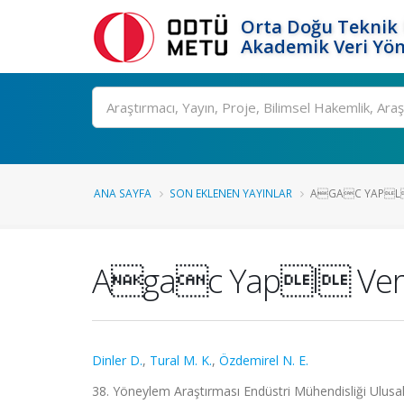
Orta Doğu Teknik 
Akademik Veri Yön
Ara
ANA SAYFA
SON EKLENEN YAYINLAR
AGAC YAPL
Agac Yapl Ver
Dinler D.
,
Tural M. K.
,
Özdemirel N. E.
38. Yöneylem Araştırması Endüstri Mühendisliği Ulusal K