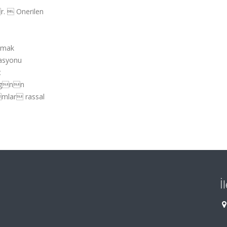
r.  Onerilen
lmak
asyonu
t
agnn
mlar rassal
İ