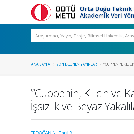
Orta Doğu Teknik 
Akademik Veri Yön
Ara
ANA SAYFA
SON EKLENEN YAYINLAR
“‘CÜPPENIN, KILIC
“‘Cüppenin, Kılıcın ve 
İşsizlik ve Beyaz Yakalıl
ERDOĞAN N.
,
Tanıl B.