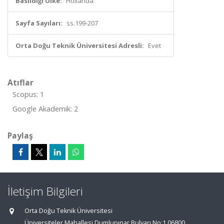
Basıldığı Ülke:
Hollanda
Sayfa Sayıları:
ss.199-207
Orta Doğu Teknik Üniversitesi Adresli:
Evet
Atıflar
Scopus: 1
Google Akademik: 2
Paylaş
İletişim Bilgileri
Orta Doğu Teknik Üniversitesi
Üniversiteler Mahallesi,Dumlupınar Bulvarı No:1 06800