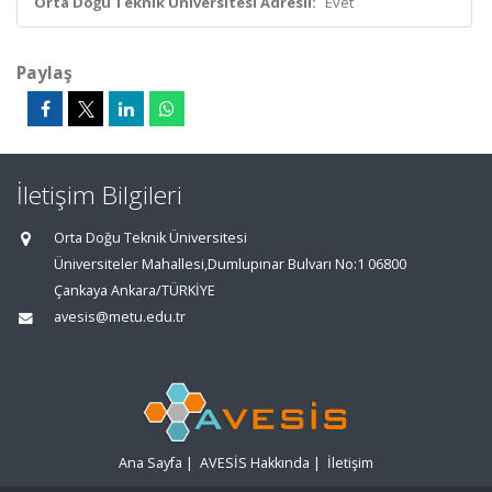
Orta Doğu Teknik Üniversitesi Adresli:
Evet
Paylaş
İletişim Bilgileri
Orta Doğu Teknik Üniversitesi
Üniversiteler Mahallesi,Dumlupınar Bulvarı No:1 06800
Çankaya Ankara/TÜRKİYE
avesis@metu.edu.tr
Ana Sayfa
|
AVESİS Hakkında
|
İletişim