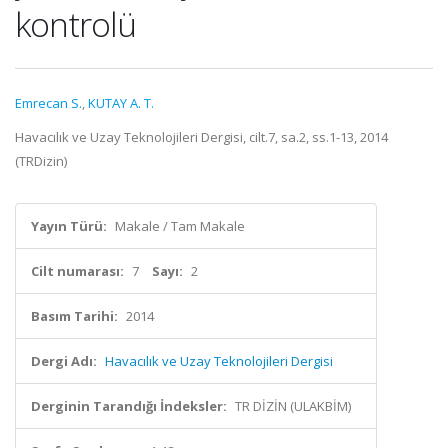
kontrolü
Emrecan S.
,
KUTAY A. T.
Havacılık ve Uzay Teknolojileri Dergisi, cilt.7, sa.2, ss.1-13, 2014
(TRDizin)
Yayın Türü:
Makale / Tam Makale
Cilt numarası:
7
Sayı:
2
Basım Tarihi:
2014
Dergi Adı:
Havacılık ve Uzay Teknolojileri Dergisi
Derginin Tarandığı İndeksler:
TR DİZİN (ULAKBİM)