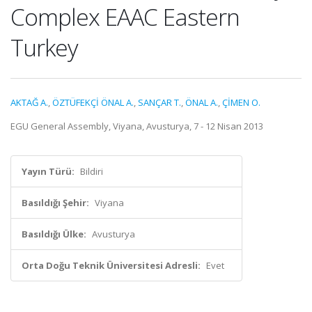
Complex EAAC Eastern
Turkey
AKTAĞ A.
,
ÖZTÜFEKÇİ ÖNAL A.
,
SANÇAR T.
,
ÖNAL A.
,
ÇİMEN O.
EGU General Assembly, Viyana, Avusturya, 7 - 12 Nisan 2013
Yayın Türü:
Bildiri
Basıldığı Şehir:
Viyana
Basıldığı Ülke:
Avusturya
Orta Doğu Teknik Üniversitesi Adresli:
Evet