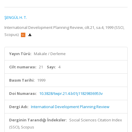
ŞENGÜL H. T.
International Development Planning Review, cilt.21, sa.4, 1999 (SSCI,
Scopus)
Yayın Türü:
Makale / Derleme
Cilt numarası:
21
Sayı:
4
Basım Tarihi:
1999
Doi Numarası:
10.3828/twpr.21.4.b01j11829836953v
Dergi Adı:
International Development Planning Review
Derginin Tarandığı İndeksler:
Social Sciences Citation Index
(SSCI), Scopus