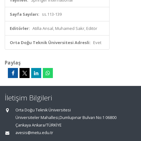
Yayınevi:
Springer International
Sayfa Sayıları:
ss.113-139
Editörler:
Atilla Ansal, Muhamed Sakr, Editör
Orta Doğu Teknik Üniversitesi Adresli:
Evet
Paylaş
İletişim Bilgileri
Orta Doğu Teknik Üniversitesi
Üniversiteler Mahallesi,Dumlupınar Bulvarı No:1 06800
Çankaya Ankara/TÜRKİYE
avesis@metu.edu.tr