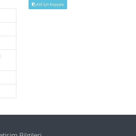
Atıf İçin Kopyala
t
letişim Bilgileri