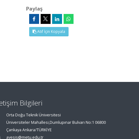
Paylaş
Atıf İçin Kopyala
letişim Bilgileri
Orta Doğu Teknik Üniversitesi
Üniversiteler Mahallesi,Dumlupınar Bulvarı No:1 06800
Çankaya Ankara/TÜRKİYE
avesis@metu.edu.tr