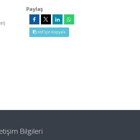
Paylaş
ri)
Atıf İçin Kopyala
letişim Bilgileri