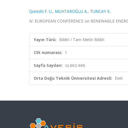
Qureshi F. U.
,
MUHTAROĞLU A.
,
TUNCAY K.
IV. EUROPEAN CONFERENCE on RENEWABLE ENERGY SYST
Yayın Türü:
Bildiri / Tam Metin Bildiri
Cilt numarası:
1
Sayfa Sayıları:
ss.662-666
Orta Doğu Teknik Üniversitesi Adresli:
Evet