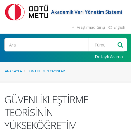
Akademik Veri Yönetim Sistemi
Araştırmacı Girişi
English
Ara
Detaylı Arama
ANA SAYFA
SON EKLENEN YAYINLAR
GÜVENLİKLEŞTİRME
TEORİSİNİN
YÜKSEKÖĞRETİM