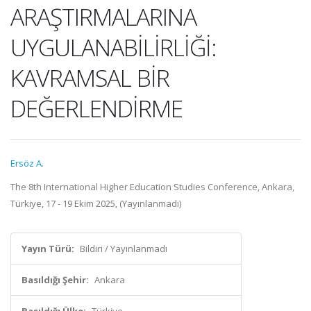
ARAŞTIRMALARINA
UYGULANABİLİRLİĞİ:
KAVRAMSAL BİR
DEĞERLENDİRME
Ersöz A.
The 8th International Higher Education Studies Conference, Ankara,
Türkiye, 17 - 19 Ekim 2025, (Yayınlanmadı)
Yayın Türü:
Bildiri / Yayınlanmadı
Basıldığı Şehir:
Ankara